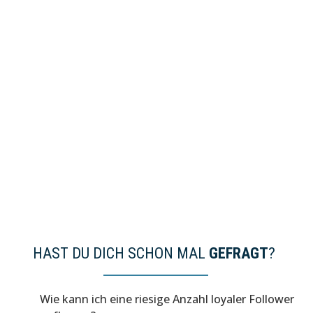
Dies ist ein begrenztes Angebot:
Baue dir mit diesen
ultimativen Social Media Content-Hacks und -
Anleitungen eine gigantische Communitiy auf, EGAL
auf welcher Social Media Plattform. Vor 10 Jahren
MySpace, dann Facebook, heute Instagram. Wird
Instagram die nächsten 10 Jahre überleben? Dir kann
das ab sofort vollkommen egal sein.
97 €
statt 297 €
HAST DU DICH SCHON MAL
GEFRAGT
?
Wie kann ich eine riesige Anzahl loyaler Follower